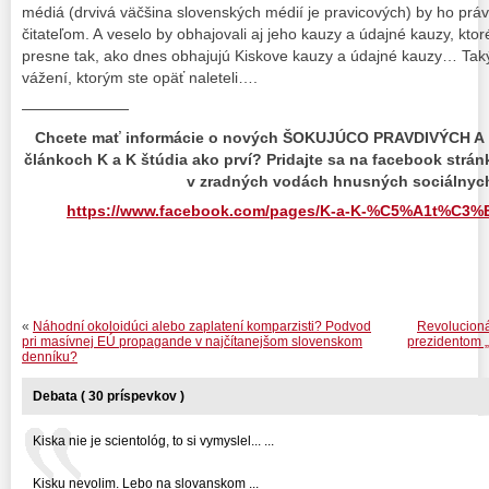
médiá (drvivá väčšina slovenských médií je pravicových) by ho prá
čitateľom. A veselo by obhajovali aj jeho kauzy a údajné kauzy, ktor
presne tak, ako dnes obhajujú Kiskove kauzy a údajné kauzy… Taký 
vážení, ktorým ste opäť naleteli….
———————
Chcete mať informácie o nových ŠOKUJÚCO PRAVDIVÝCH 
článkoch K a K štúdia ako prví? Pridajte sa na facebook strán
v zradných vodách hnusných sociálnych
https://www.facebook.com/pages/K-a-K-%C5%A1t%C3%
«
Náhodní okoloidúci alebo zaplatení komparzisti? Podvod
Revolucionár
pri masívnej EÚ propagande v najčítanejšom slovenskom
prezidentom 
denníku?
Debata ( 30 príspevkov )
Kiska nie je scientológ, to si vymyslel... ...
Kisku nevolim. Lebo na slovanskom ...