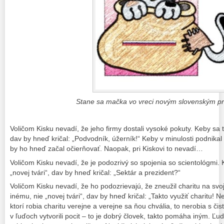
Stane sa mačka vo vreci novým slovenským p
Voličom Kisku nevadí, že jeho firmy dostali vysoké pokuty. Keby sa to
dav by hneď kričal: „Podvodník, úžerník!“ Keby v minulosti podnikal
by ho hneď začal očierňovať. Naopak, pri Kiskovi to nevadí…
Voličom Kisku nevadí, že je podozrivý so spojenia so scientológmi. 
„novej tvári“, dav by hneď kričal: „Sektár a prezident?“
Voličom Kisku nevadí, že ho podozrievajú, že zneužil charitu na sv
inému, nie „novej tvári“, dav by hneď kričal: „Takto využiť charitu! 
ktorí robia charitu verejne a verejne sa ňou chvália, to nerobia s či
v ľuďoch vytvorili pocit – to je dobrý človek, takto pomáha iným. Ľudi