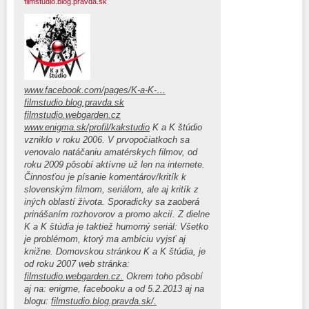
filmstudio.blog.pravda.sk
www.facebook.com/pages/K-a-K-…
filmstudio.blog.pravda.sk
filmstudio.webgarden.cz
www.enigma.sk/profil/kakstudio
K a K štúdio
vzniklo v roku 2006. V prvopočiatkoch sa
venovalo natáčaniu amatérskych filmov, od
roku 2009 pôsobí aktívne už len na internete.
Činnosťou je písanie komentárov/kritík k
slovenským filmom, seriálom, ale aj kritík z
iných oblastí života. Sporadicky sa zaoberá
prinášaním rozhovorov a promo akcií. Z dielne
K a K štúdia je taktiež humorný seriál: Všetko
je problémom, ktorý ma ambíciu vyjsť aj
knižne. Domovskou stránkou K a K štúdia, je
od roku 2007 web stránka:
filmstudio.webgarden.cz.
Okrem toho pôsobí
aj na: enigme, facebooku a od 5.2.2013 aj na
blogu:
filmstudio.blog.pravda.sk/.