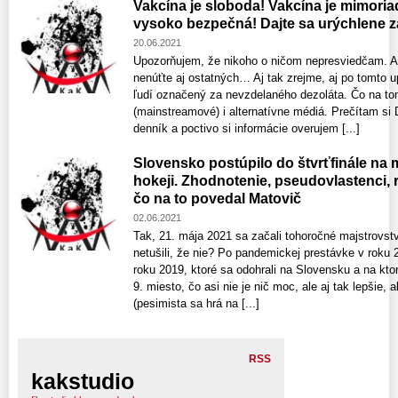
Vakcína je sloboda! Vakcína je mimoria
vysoko bezpečná! Dajte sa urýchlene 
20.06.2021
Upozorňujem, že nikoho o ničom nepresviedčam. Ak
nenúťte aj ostatných… Aj tak zrejme, aj po tomto 
ľudí označený za nevzdelaného dezoláta. Čo na to
(mainstreamové) i alternatívne médiá. Prečítam si
denník a poctivo si informácie overujem [...]
Slovensko postúpilo do štvrťfinále na 
hokeji. Zhodnotenie, pseudovlastenci, r
čo na to povedal Matovič
02.06.2021
Tak, 21. mája 2021 sa začali tohoročné majstrovst
netušili, že nie? Po pandemickej prestávke v roku
roku 2019, ktoré sa odohrali na Slovensku a na ktor
9. miesto, čo asi nie je nič moc, ale aj tak lepšie,
(pesimista sa hrá na [...]
RSS
kakstudio