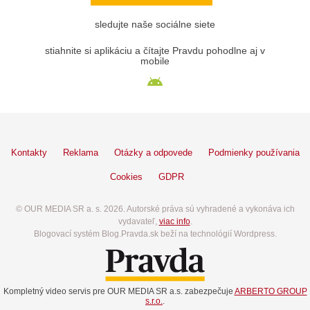
sledujte naše sociálne siete
stiahnite si aplikáciu a čítajte Pravdu pohodlne aj v
mobile
Kontakty
Reklama
Otázky a odpovede
Podmienky používania
Cookies
GDPR
© OUR MEDIA SR a. s. 2026. Autorské práva sú vyhradené a vykonáva ich
vydavateľ,
viac info
.
Blogovací systém Blog.Pravda.sk beží na technológií Wordpress.
Kompletný video servis pre OUR MEDIA SR a.s. zabezpečuje
ARBERTO GROUP
s.r.o.
.