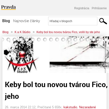
Registrácia
Prihlásenie
Blog
Najnovšie články
Najčítanejšie články
Blog
>
K a K štúdio
>
Keby bol tou novou tvárou Fico, volili by ste jeho
Najkomentovanejšie články
Zoznam blogov
Komerčné blogy
Keby bol tou novou tvárou Fico, v
jeho
26. marca 2014 22:12
, Prečítané 5 658x,
kakstudio
,
Nezaradené