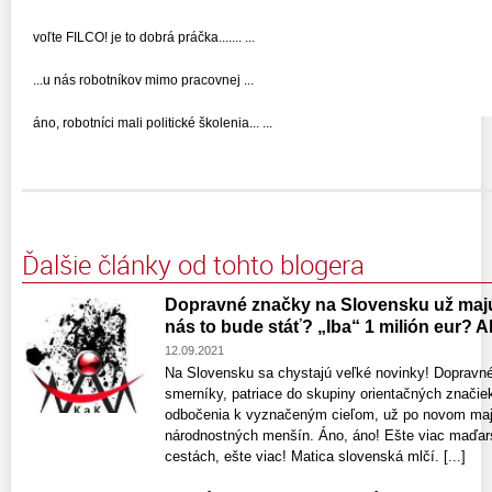
voľte FILCO! je to dobrá práčka....... ...
...u nás robotníkov mimo pracovnej ...
áno, robotníci mali politické školenia... ...
Ďalšie články od tohto blogera
Dopravné značky na Slovensku už majú
nás to bude stáť? „Iba“ 1 milión eur? A
12.09.2021
Na Slovensku sa chystajú veľké novinky! Dopravn
smerníky, patriace do skupiny orientačných znači
odbočenia k vyznačeným cieľom, už po novom majú
národnostných menšín. Áno, áno! Ešte viac maďar
cestách, ešte viac! Matica slovenská mlčí. [...]