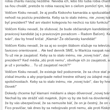
robia charitu naozaj nezištne. Nevidia ich, lebo títo ľudia robia cha
sa ňou chváliť, pretože to robia naozaj len s cieľom pomôcť tým, kt
Voličom Kisku nevadí, že aj podľa Kiskovho kamaráta a spoluzaklad
nehodí na pozíciu prezidenta. Keby sa to stalo inému, nie „novej tvá
byť prezident? Veď ani vlastní kolegovia ho nechcú na túto funkciu!“
Voličom Kisku nevadí, že sľuboval, že bude občianskym kandidátom 
pravicový kandidát (aj s pravicovým poradcom – Radom Baťom). Keb
tvári“, dav by hneď kričal: „Klamár! Že občiansky kandidát!“
Voličom Kisku nevadí, že sa aj so svojim štábom sťažuje na televíz
ľavicovo orientované… Ale keď denník SME, tv Markíza naopak nadŕž
To už nie je zaujatosť. Keby sa to stalo inému, nie „novej tvári“, dav
prezident? Keď média „idú proti nemu“, obviňuje ich zo zaujatosti, a
je už v poriadku… Tu už zaujatosť necíti?!“
Voličom Kisku nevadí, že existuje tiež podozrenie, že sa chce stať 
získal imunitu a aby poprípade nebol trestne stíhaný za údajné mac
spoločnostiach. Keby sa to stalo inému, nie „novej tvári“, dav by hne
človek!“
Dokedy chceme byť klamaní médiami a slepo dôverovať „novej tvári
Nechali by ste strážiť váš majetok, (kým vy by ste boli na dovolenke
že by vás ubezpečoval, že sa nemusíte báť, že on je čestný, že on
Fico pravičiar, tak dnes by sa nebojovalo proti nemu, ale proti Kisko