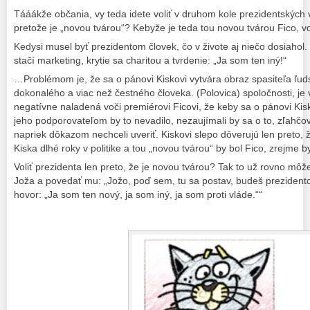
Tááákže občania, vy teda idete voliť v druhom kole prezidentských 
pretože je „novou tvárou“? Kebyže je teda tou novou tvárou Fico, voli
Kedysi musel byť prezidentom človek, čo v živote aj niečo dosiahol
stačí marketing, krytie sa charitou a tvrdenie: „Ja som ten iný!“
…Problémom je, že sa o pánovi Kiskovi vytvára obraz spasiteľa ľud
dokonalého a viac než čestného človeka. (Polovica) spoločnosti, j
negatívne naladená voči premiérovi Ficovi, že keby sa o pánovi Kiskov
jeho podporovateľom by to nevadilo, nezaujímali by sa o to, zľahčov
napriek dôkazom nechceli uveriť. Kiskovi slepo dôverujú len preto, 
Kiska dlhé roky v politike a tou „novou tvárou“ by bol Fico, zrejme 
Voliť prezidenta len preto, že je novou tvárou? Tak to už rovno môž
Joža a povedať mu: „Jožo, poď sem, tu sa postav, budeš prezident
hovor: „Ja som ten nový, ja som iný, ja som proti vláde.““