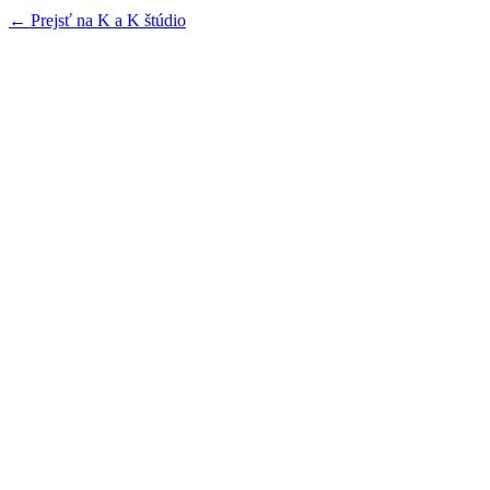
← Prejsť na K a K štúdio