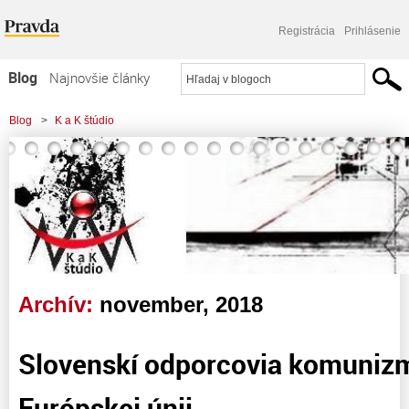
Registrácia
Prihlásenie
Blog
Najnovšie články
Najčítanejšie články
Blog
>
K a K štúdio
Najkomentovanejšie články
>
Slovenskí odporcovia komunizmu tlieskajú Európskej únii
Zoznam blogov
Komerčné blogy
Archív:
november, 2018
Slovenskí odporcovia komunizm
Európskej únii