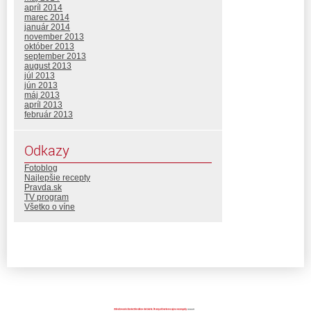
apríl 2014
marec 2014
január 2014
november 2013
október 2013
september 2013
august 2013
júl 2013
jún 2013
máj 2013
apríl 2013
február 2013
Odkazy
Fotoblog
Najlepšie recepty
Pravda.sk
TV program
Všetko o víne