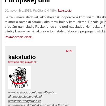
30. novembra 2018, Prečítané 4 459x,
kakstudio
Je zaujímavé sledovať, ako slovenskí odporcovia komunizmu tlieskaj
takmer o rovnakú situáciu ako tomu bolo v komunizme. Rozdiel je l
predtým nám vládlo Rusko, dnes sme pod nadvládou Nemecka a Fra
všetky krajiny rovné, ako sa o tom stále bľaboce v propagandistick
Pokračovanie článku
RSS
kakstudio
filmstudio.blog.pravda.sk
www.facebook.com/pages/K-a-K-…
filmstudio.blog.pravda.sk
filmstudio.webgarden.cz
www.enigma.sk/profil/kakstudio
K a K štúdio