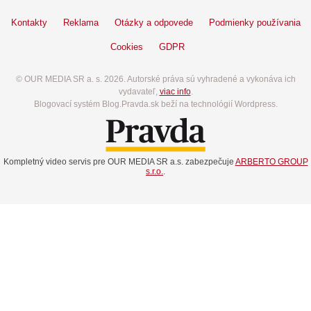
Kontakty
Reklama
Otázky a odpovede
Podmienky používania
Cookies
GDPR
© OUR MEDIA SR a. s. 2026. Autorské práva sú vyhradené a vykonáva ich
vydavateľ,
viac info
.
Blogovací systém Blog.Pravda.sk beží na technológií Wordpress.
Kompletný video servis pre OUR MEDIA SR a.s. zabezpečuje
ARBERTO GROUP
s.r.o.
.