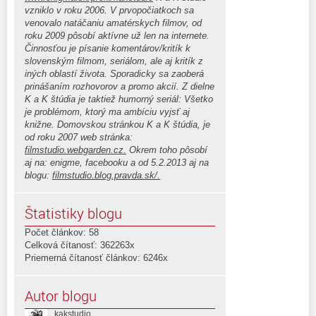
vzniklo v roku 2006. V prvopočiatkoch sa
venovalo natáčaniu amatérskych filmov, od
roku 2009 pôsobí aktívne už len na internete.
Činnosťou je písanie komentárov/kritík k
slovenským filmom, seriálom, ale aj kritík z
iných oblastí života. Sporadicky sa zaoberá
prinášaním rozhovorov a promo akcií. Z dielne
K a K štúdia je taktiež humorný seriál: Všetko
je problémom, ktorý ma ambíciu vyjsť aj
knižne. Domovskou stránkou K a K štúdia, je
od roku 2007 web stránka:
filmstudio.webgarden.cz.
Okrem toho pôsobí
aj na: enigme, facebooku a od 5.2.2013 aj na
blogu:
filmstudio.blog.pravda.sk/.
Štatistiky blogu
Počet článkov: 58
Celková čítanosť: 362263x
Priemerná čítanosť článkov: 6246x
Autor blogu
kakstudio