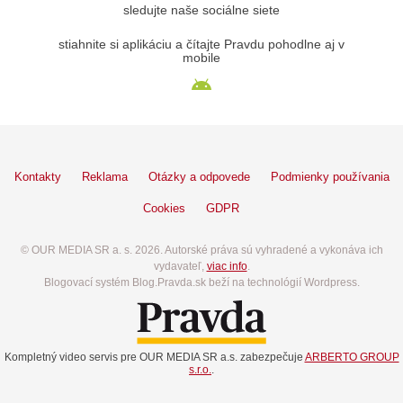
sledujte naše sociálne siete
stiahnite si aplikáciu a čítajte Pravdu pohodlne aj v
mobile
Kontakty
Reklama
Otázky a odpovede
Podmienky používania
Cookies
GDPR
© OUR MEDIA SR a. s. 2026. Autorské práva sú vyhradené a vykonáva ich
vydavateľ,
viac info
.
Blogovací systém Blog.Pravda.sk beží na technológií Wordpress.
Kompletný video servis pre OUR MEDIA SR a.s. zabezpečuje
ARBERTO GROUP
s.r.o.
.