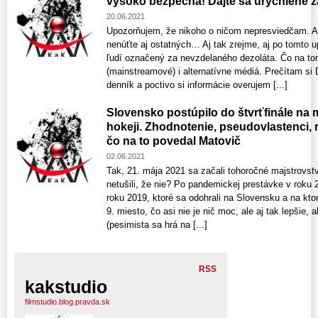
vysoko bezpečná! Dajte sa urýchlene 
20.06.2021
Upozorňujem, že nikoho o ničom nepresviedčam. Ak
nenúťte aj ostatných… Aj tak zrejme, aj po tomto 
ľudí označený za nevzdelaného dezoláta. Čo na to
(mainstreamové) i alternatívne médiá. Prečítam si
denník a poctivo si informácie overujem [...]
Slovensko postúpilo do štvrťfinále na 
hokeji. Zhodnotenie, pseudovlastenci, r
čo na to povedal Matovič
02.06.2021
Tak, 21. mája 2021 sa začali tohoročné majstrovst
netušili, že nie? Po pandemickej prestávke v roku
roku 2019, ktoré sa odohrali na Slovensku a na ktor
9. miesto, čo asi nie je nič moc, ale aj tak lepšie,
(pesimista sa hrá na [...]
RSS
kakstudio
filmstudio.blog.pravda.sk