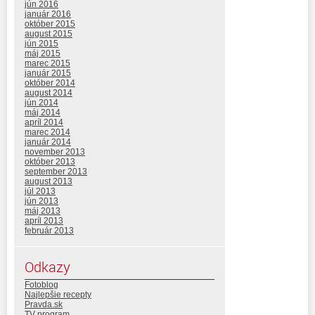
jún 2016
január 2016
október 2015
august 2015
jún 2015
máj 2015
marec 2015
január 2015
október 2014
august 2014
jún 2014
máj 2014
apríl 2014
marec 2014
január 2014
november 2013
október 2013
september 2013
august 2013
júl 2013
jún 2013
máj 2013
apríl 2013
február 2013
Odkazy
Fotoblog
Najlepšie recepty
Pravda.sk
TV program