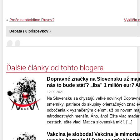
«
Prečo nenávidíme Rusov?
Vyklíčia
Debata ( 0 príspevkov )
Ďalšie články od tohto blogera
Dopravné značky na Slovensku už majú
nás to bude stáť? „Iba“ 1 milión eur? A
12.09.2021
Na Slovensku sa chystajú veľké novinky! Dopravn
smerníky, patriace do skupiny orientačných znači
odbočenia k vyznačeným cieľom, už po novom majú
národnostných menšín. Áno, áno! Ešte viac maďar
cestách, ešte viac! Matica slovenská mlčí. [...]
Vakcína je sloboda! Vakcína je mimoria