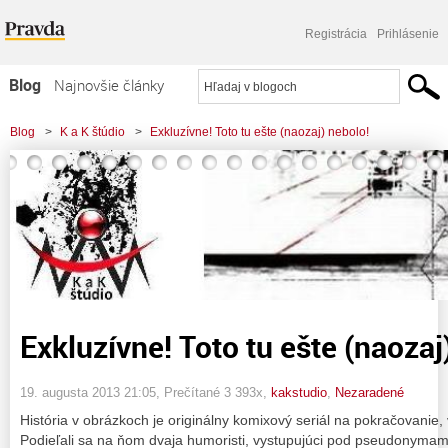
Registrácia
Prihlásenie
Blog
Najnovšie články
Najčítanejšie články
Blog
>
K a K štúdio
>
Exkluzívne! Toto tu ešte (naozaj) nebolo!
Najkomentovanejšie články
Zoznam blogov
Komerčné blogy
Exkluzívne! Toto tu ešte (naozaj
19. augusta 2013 21:05
, Prečítané 3 393x,
kakstudio
,
Nezaradené
História v obrázkoch je originálny komixový seriál na pokračovanie,
Podieľali sa na ňom dvaja humoristi, vystupujúci pod pseudonymam