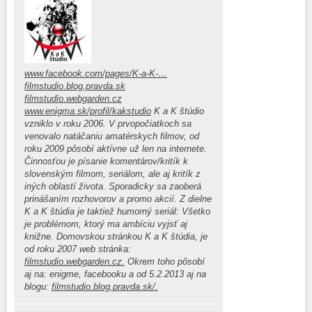
www.facebook.com/pages/K-a-K-…
filmstudio.blog.pravda.sk
filmstudio.webgarden.cz
www.enigma.sk/profil/kakstudio
K a K štúdio
vzniklo v roku 2006. V prvopočiatkoch sa
venovalo natáčaniu amatérskych filmov, od
roku 2009 pôsobí aktívne už len na internete.
Činnosťou je písanie komentárov/kritík k
slovenským filmom, seriálom, ale aj kritík z
iných oblastí života. Sporadicky sa zaoberá
prinášaním rozhovorov a promo akcií. Z dielne
K a K štúdia je taktiež humorný seriál: Všetko
je problémom, ktorý ma ambíciu vyjsť aj
knižne. Domovskou stránkou K a K štúdia, je
od roku 2007 web stránka:
filmstudio.webgarden.cz.
Okrem toho pôsobí
aj na: enigme, facebooku a od 5.2.2013 aj na
blogu:
filmstudio.blog.pravda.sk/.