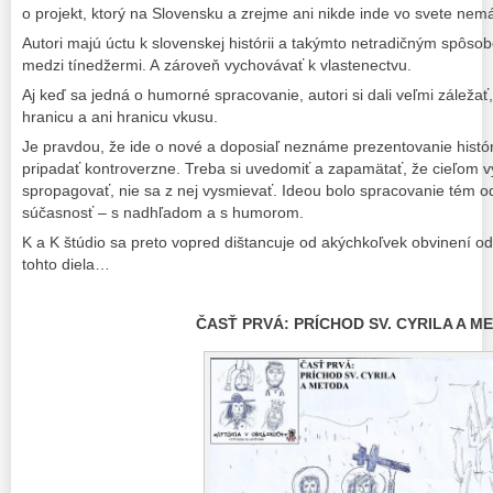
o projekt, ktorý na Slovensku a zrejme ani nikde inde vo svete ne
Autori majú úctu k slovenskej histórii a takýmto netradičným spôsobom
medzi tínedžermi. A zároveň vychovávať k vlastenectvu.
Aj keď sa jedná o humorné spracovanie, autori si dali veľmi záležať
hranicu a ani hranicu vkusu.
Je pravdou, že ide o nové a doposiaľ neznáme prezentovanie histó
pripadať kontroverzne. Treba si uvedomiť a zapamätať, že cieľom vý
spropagovať, nie sa z nej vysmievať. Ideou bolo spracovanie tém 
súčasnosť – s nadhľadom a s humorom.
K a K štúdio sa preto vopred dištancuje od akýchkoľvek obvinení od
tohto diela…
ČASŤ PRVÁ: PRÍCHOD SV. CYRILA A M